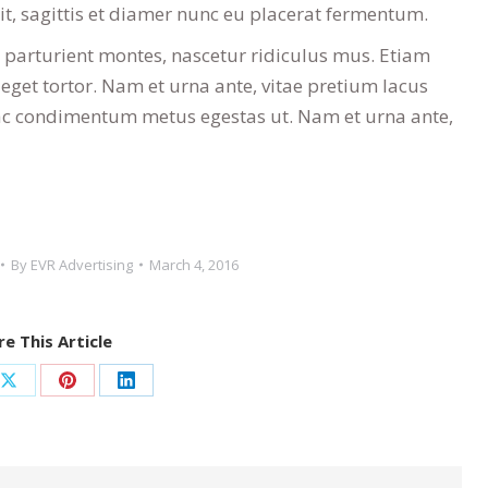
t, sagittis et diamer nunc eu placerat fermentum.
 parturient montes, nascetur ridiculus mus. Etiam
eget tortor. Nam et urna ante, vitae pretium lacus
ac condimentum metus egestas ut. Nam et urna ante,
By
EVR Advertising
March 4, 2016
e This Article
Share
Share
Share
on
on
on
ook
X
Pinterest
LinkedIn