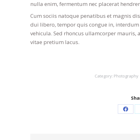
nulla enim, fermentum nec placerat hendreri
Cum sociis natoque penatibus et magnis dis
dui libero, tempor quis congue in, interdum 
vehicula. Sed rhoncus ullamcorper mauris, 
vitae pretium lacus.
Category:
Photography
Shar
Share
on
Faceb