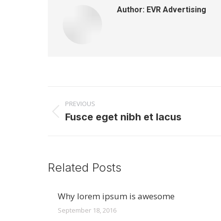
Author:
EVR Advertising
Post
PREVIOUS
navigation
Fusce eget nibh et lacus
Previous
post:
Related Posts
Why lorem ipsum is awesome
September 18, 2016