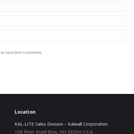
he next time I comment.
Location
KAL-LITE Sales Division – Kalwall Corporation
168 River Road Bow, NH 03304 U.S.A.