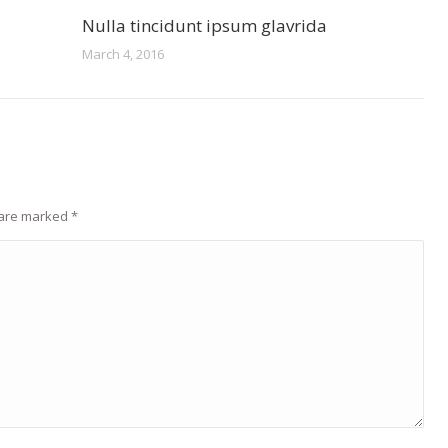
Nulla tincidunt ipsum glavrida
March 4, 2016
s are marked
*