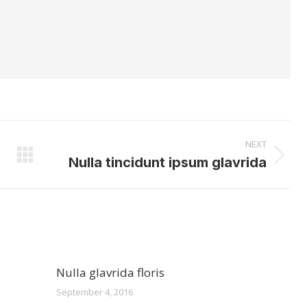
NEXT
Nulla tincidunt ipsum glavrida
Next
post:
Nulla glavrida floris
September 4, 2016