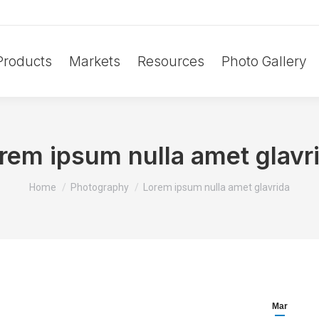
Products
Markets
Resources
Photo Gallery
rem ipsum nulla amet glavr
You are here:
Home
Photography
Lorem ipsum nulla amet glavrida
Mar